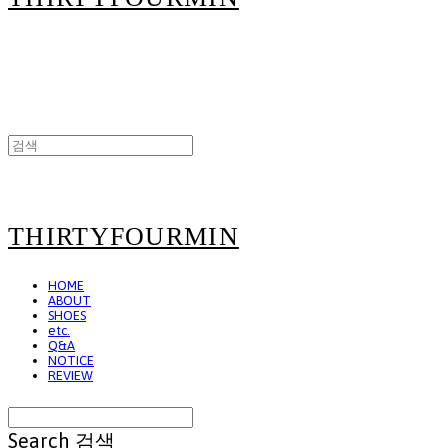
THIRTYFOURMIN
HOME
ABOUT
SHOES
etc.
Q&A
NOTICE
REVIEW
Search
검색