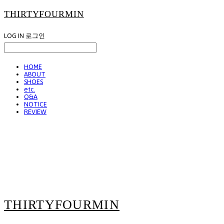
THIRTYFOURMIN
LOG IN
로그인
HOME
ABOUT
SHOES
etc.
Q&A
NOTICE
REVIEW
THIRTYFOURMIN